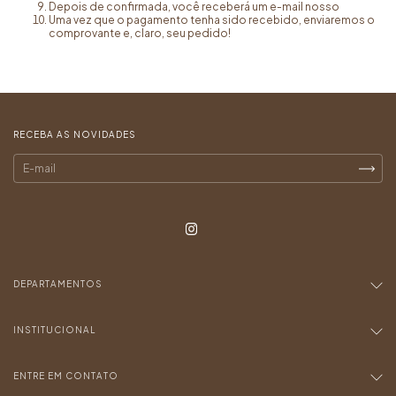
Depois de confirmada, você receberá um e-mail nosso
Uma vez que o pagamento tenha sido recebido, enviaremos o
comprovante e, claro, seu pedido!
RECEBA AS NOVIDADES
DEPARTAMENTOS
INSTITUCIONAL
ENTRE EM CONTATO