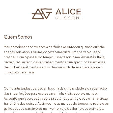
Quem Somos
Meu primeiro encontro com a cerâmica aconteceu quando eu tinha
apenas seis anos. Foi uma conexão imediata, uma paixão que só
cresceu com o passar do tempo. Esse fascínio me levou até a Itália,
onde busquei técnicas e conhecimentos que aprofundassem essa
descoberta e alimentassem minha curiosidade insaciável sobre o
mundo da cerâmica.
Como artista plástica, uso a filosofia da simplicidade e da aceitação
das imperfeições para expressar a minha visão sobre o mundo.
Acredito que a verdadeira beleza está na autenticidade e na natureza
transitória das coisas. Assim como as marcas do tempo no rosto e os
galhos secos das árvores no inverno, vejo o valor no que é simples,