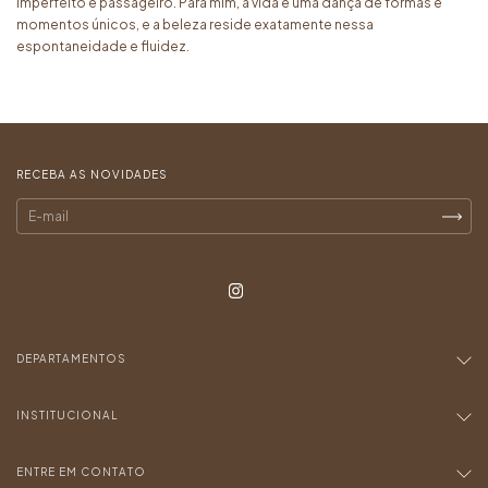
imperfeito e passageiro. Para mim, a vida é uma dança de formas e
momentos únicos, e a beleza reside exatamente nessa
espontaneidade e fluidez.
RECEBA AS NOVIDADES
DEPARTAMENTOS
INSTITUCIONAL
ENTRE EM CONTATO