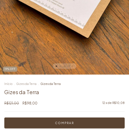
19
%
OFF
Início
.
Gizes da Terra
.
Gizes da Terra
Gizes da Terra
R$121,00
R$98,00
12
x de
R$10,08